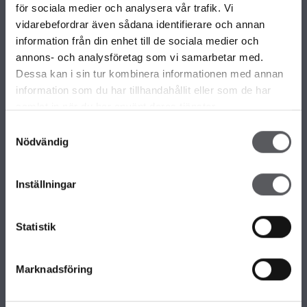
VÅRA OLIKA HUSKOLLEKTIONER
för sociala medier och analysera vår trafik. Vi
ALLA VÅRA HUSMODELLER
vidarebefordrar även sådana identifierare och annan
UNIKA HUS
information från din enhet till de sociala medier och
FAMILJÄRKOLLEKTIONEN
annons- och analysföretag som vi samarbetar med.
FRITIDSHUS
Dessa kan i sin tur kombinera informationen med annan
KOMPLEMENTBOSTADSHUS
information som du har tillhandahållit eller som de har
GARAGE/CARPORTS
samlat in när du har använt deras tjänster.
Samtyckesval
Nödvändig
OM FISKARHEDENVILLAN
Om Fiskarhedenvillan
Inställningar
Jobba hos oss
Press
Lediga tomter
Statistik
Nyhetsbrev
KONTAKTA FISKARHEDENVILLAN
Marknadsföring
Kontakta oss
Huvudkontor