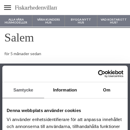
Meny
ALLA VÅRA
VÅRA KUNDERS
BYGGA NYTT
VAD KOSTAR ETT
HUSMODELLER
HUS
HUS
HUS?
Var vill du bygga ditt hus?
Salem
för 5 månader sedan
Samtycke
Information
Om
KONTAKTINFORMATION
+46 243 79 42 42
Denna webbplats använder cookies
info@fiskarhedenvillan.se
Box 882, 781 29 Borlänge
Vi använder enhetsidentifierare för att anpassa innehållet
och annonserna till användarna, tillhandahålla funktioner