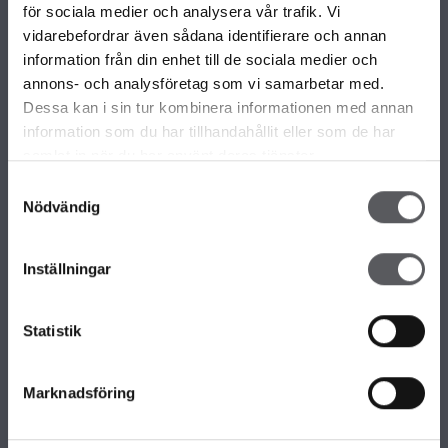
VÅRA OLIKA HUSKOLLEKTIONER
för sociala medier och analysera vår trafik. Vi
ALLA VÅRA HUSMODELLER
vidarebefordrar även sådana identifierare och annan
UNIKA HUS
information från din enhet till de sociala medier och
FAMILJÄRKOLLEKTIONEN
annons- och analysföretag som vi samarbetar med.
FRITIDSHUS
Dessa kan i sin tur kombinera informationen med annan
KOMPLEMENTBOSTADSHUS
information som du har tillhandahållit eller som de har
GARAGE/CARPORTS
samlat in när du har använt deras tjänster.
Samtyckesval
Nödvändig
OM FISKARHEDENVILLAN
Om Fiskarhedenvillan
Inställningar
Jobba hos oss
Press
Lediga tomter
Statistik
Nyhetsbrev
KONTAKTA FISKARHEDENVILLAN
Marknadsföring
Kontakta oss
Huvudkontor