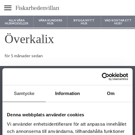
Meny
ALLA VÅRA
VÅRA KUNDERS
BYGGA NYTT
VAD KOSTAR ETT
HUSMODELLER
HUS
HUS
HUS?
Var vill du bygga ditt hus?
Överkalix
för 5 månader sedan
Samtycke
Information
Om
KONTAKTINFORMATION
+46 243 79 42 42
Denna webbplats använder cookies
info@fiskarhedenvillan.se
Box 882, 781 29 Borlänge
Vi använder enhetsidentifierare för att anpassa innehållet
och annonserna till användarna, tillhandahålla funktioner