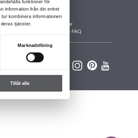
Våra kontor
andahålla funktioner för
Personuppgifter
n information från din enhet
Villavisningar
 tur kombinera informationen
Husbyggarkvällar
deras tjänster.
Frågor och svar – FAQ
Marknadsföring
Tillåt alla