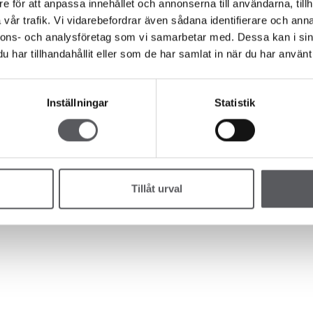
LJÄRKOLLEKTIONEN
Press
e för att anpassa innehållet och annonserna till användarna, tillh
IDSHUS
Lediga tomter
vår trafik. Vi vidarebefordrar även sådana identifierare och anna
PLEMENTBOSTADSHUS
Nyhetsbrev
nnons- och analysföretag som vi samarbetar med. Dessa kan i sin
AGE/CARPORTS
har tillhandahållit eller som de har samlat in när du har använt 
Inställningar
Statistik
Tillåt urval