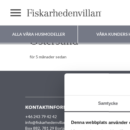
Meny
ALLA VÅRA HUSMODELLER
VÅRA KUNDERS 
Östersund
Var vill du bygga
för 5 månader sedan
ditt hus?
Samtycke
KONTAKTINFORMATION
VÅRA O
+46 243 79 42 42
ALLA
Denna webbplats använder 
info@fiskarhedenvillan.se
UNIK
Box 882, 781 29 Borlänge