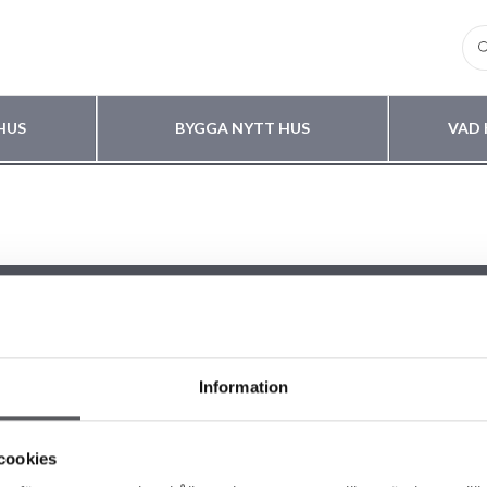
HUS
BYGGA NYTT HUS
VAD 
Information
LIKA HUSKOLLEKTIONER
OM FISKARHEDENVILLAN
 VÅRA HUSMODELLER
Om Fiskarhedenvillan
cookies
A HUS
Jobba hos oss