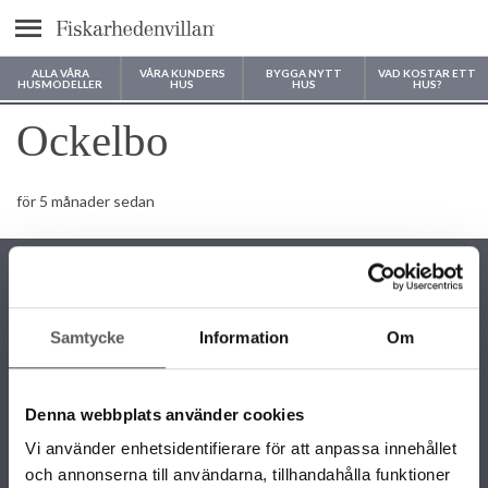
Meny
ALLA VÅRA
VÅRA KUNDERS
BYGGA NYTT
VAD KOSTAR ETT
HUSMODELLER
HUS
HUS
HUS?
Var vill du bygga ditt hus?
Ockelbo
för 5 månader sedan
Samtycke
Information
Om
KONTAKTINFORMATION
+46 243 79 42 42
Denna webbplats använder cookies
info@fiskarhedenvillan.se
Box 882, 781 29 Borlänge
Vi använder enhetsidentifierare för att anpassa innehållet
och annonserna till användarna, tillhandahålla funktioner