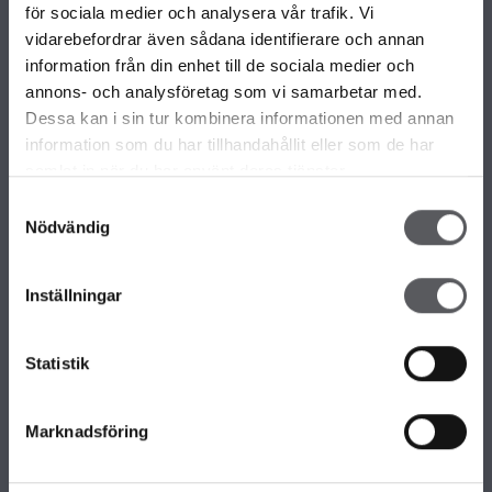
VÅRA OLIKA HUSKOLLEKTIONER
för sociala medier och analysera vår trafik. Vi
ALLA VÅRA HUSMODELLER
vidarebefordrar även sådana identifierare och annan
UNIKA HUS
information från din enhet till de sociala medier och
FAMILJÄRKOLLEKTIONEN
annons- och analysföretag som vi samarbetar med.
FRITIDSHUS
Dessa kan i sin tur kombinera informationen med annan
KOMPLEMENTBOSTADSHUS
information som du har tillhandahållit eller som de har
GARAGE/CARPORTS
samlat in när du har använt deras tjänster.
Samtyckesval
Nödvändig
OM FISKARHEDENVILLAN
Om Fiskarhedenvillan
Inställningar
Jobba hos oss
Press
Lediga tomter
Statistik
Nyhetsbrev
KONTAKTA FISKARHEDENVILLAN
Marknadsföring
Kontakta oss
Huvudkontor