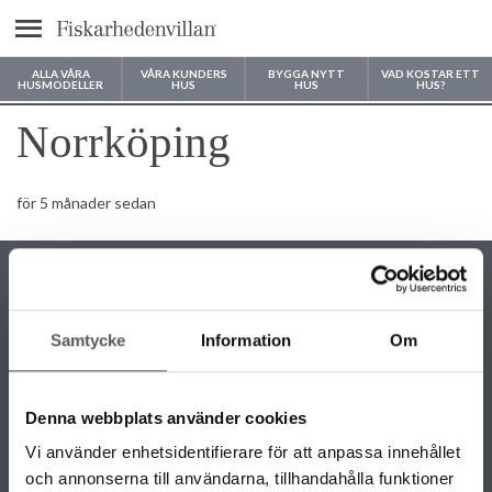
Meny
ALLA VÅRA
VÅRA KUNDERS
BYGGA NYTT
VAD KOSTAR ETT
HUSMODELLER
HUS
HUS
HUS?
Var vill du bygga ditt hus?
Norrköping
för 5 månader sedan
Samtycke
Information
Om
KONTAKTINFORMATION
+46 243 79 42 42
Denna webbplats använder cookies
info@fiskarhedenvillan.se
Box 882, 781 29 Borlänge
Vi använder enhetsidentifierare för att anpassa innehållet
och annonserna till användarna, tillhandahålla funktioner