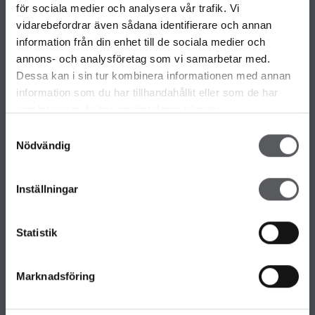
VÅRA OLIKA HUSKOLLEKTIONER
för sociala medier och analysera vår trafik. Vi
ALLA VÅRA HUSMODELLER
vidarebefordrar även sådana identifierare och annan
UNIKA HUS
information från din enhet till de sociala medier och
FAMILJÄRKOLLEKTIONEN
annons- och analysföretag som vi samarbetar med.
FRITIDSHUS
Dessa kan i sin tur kombinera informationen med annan
KOMPLEMENTBOSTADSHUS
information som du har tillhandahållit eller som de har
GARAGE/CARPORTS
samlat in när du har använt deras tjänster.
Samtyckesval
Nödvändig
OM FISKARHEDENVILLAN
Om Fiskarhedenvillan
Inställningar
Jobba hos oss
Press
Lediga tomter
Statistik
Nyhetsbrev
KONTAKTA FISKARHEDENVILLAN
Marknadsföring
Kontakta oss
Huvudkontor