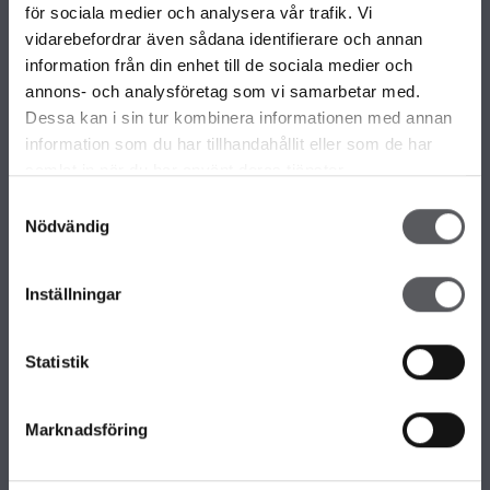
VÅRA OLIKA HUSKOLLEKTIONER
för sociala medier och analysera vår trafik. Vi
ALLA VÅRA HUSMODELLER
vidarebefordrar även sådana identifierare och annan
UNIKA HUS
information från din enhet till de sociala medier och
FAMILJÄRKOLLEKTIONEN
annons- och analysföretag som vi samarbetar med.
FRITIDSHUS
Dessa kan i sin tur kombinera informationen med annan
KOMPLEMENTBOSTADSHUS
information som du har tillhandahållit eller som de har
GARAGE/CARPORTS
samlat in när du har använt deras tjänster.
Samtyckesval
Nödvändig
OM FISKARHEDENVILLAN
Om Fiskarhedenvillan
Inställningar
Jobba hos oss
Press
Lediga tomter
Statistik
Nyhetsbrev
KONTAKTA FISKARHEDENVILLAN
Marknadsföring
Kontakta oss
Huvudkontor