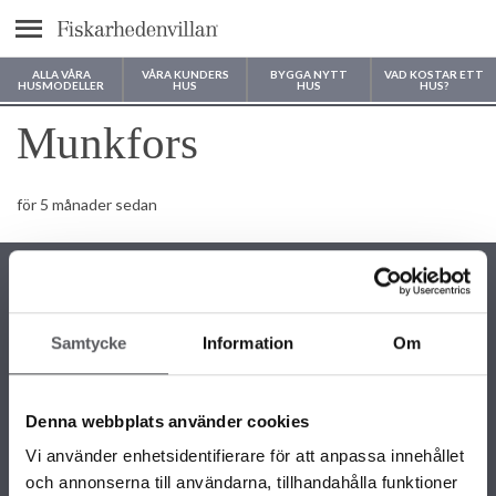
Meny
ALLA VÅRA
VÅRA KUNDERS
BYGGA NYTT
VAD KOSTAR ETT
HUSMODELLER
HUS
HUS
HUS?
Var vill du bygga ditt hus?
Munkfors
för 5 månader sedan
Samtycke
Information
Om
KONTAKTINFORMATION
+46 243 79 42 42
Denna webbplats använder cookies
info@fiskarhedenvillan.se
Box 882, 781 29 Borlänge
Vi använder enhetsidentifierare för att anpassa innehållet
och annonserna till användarna, tillhandahålla funktioner