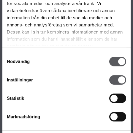
VÅRA OLIKA HUSKOLLEKTIONER
för sociala medier och analysera vår trafik. Vi
ALLA VÅRA HUSMODELLER
vidarebefordrar även sådana identifierare och annan
UNIKA HUS
information från din enhet till de sociala medier och
FAMILJÄRKOLLEKTIONEN
annons- och analysföretag som vi samarbetar med.
FRITIDSHUS
Dessa kan i sin tur kombinera informationen med annan
KOMPLEMENTBOSTADSHUS
information som du har tillhandahållit eller som de har
GARAGE/CARPORTS
samlat in när du har använt deras tjänster.
Samtyckesval
Nödvändig
OM FISKARHEDENVILLAN
Om Fiskarhedenvillan
Inställningar
Jobba hos oss
Press
Lediga tomter
Statistik
Nyhetsbrev
KONTAKTA FISKARHEDENVILLAN
Marknadsföring
Kontakta oss
Huvudkontor