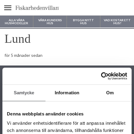
Meny
ALLA VÅRA
VÅRA KUNDERS
BYGGA NYTT
VAD KOSTAR ETT
HUSMODELLER
HUS
HUS
HUS?
Var vill du bygga ditt hus?
Lund
för 5 månader sedan
Samtycke
Information
Om
KONTAKTINFORMATION
+46 243 79 42 42
Denna webbplats använder cookies
info@fiskarhedenvillan.se
Box 882, 781 29 Borlänge
Vi använder enhetsidentifierare för att anpassa innehållet
och annonserna till användarna, tillhandahålla funktioner