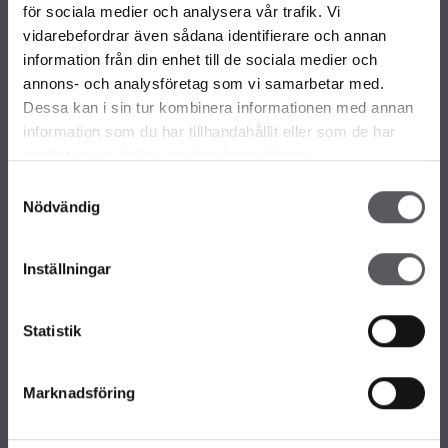
VÅRA OLIKA HUSKOLLEKTIONER
för sociala medier och analysera vår trafik. Vi
ALLA VÅRA HUSMODELLER
vidarebefordrar även sådana identifierare och annan
UNIKA HUS
information från din enhet till de sociala medier och
FAMILJÄRKOLLEKTIONEN
annons- och analysföretag som vi samarbetar med.
FRITIDSHUS
Dessa kan i sin tur kombinera informationen med annan
KOMPLEMENTBOSTADSHUS
information som du har tillhandahållit eller som de har
GARAGE/CARPORTS
samlat in när du har använt deras tjänster.
Samtyckesval
Nödvändig
OM FISKARHEDENVILLAN
Om Fiskarhedenvillan
Inställningar
Jobba hos oss
Press
Lediga tomter
Statistik
Nyhetsbrev
KONTAKTA FISKARHEDENVILLAN
Marknadsföring
Kontakta oss
Huvudkontor