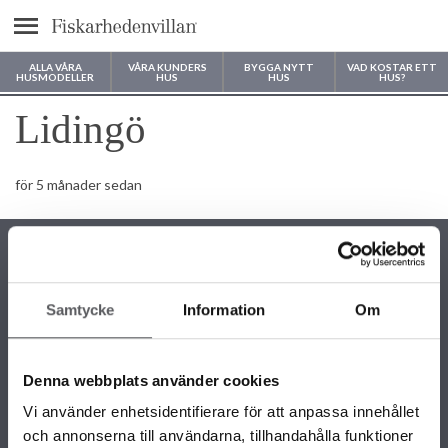
Meny
ALLA VÅRA
VÅRA KUNDERS
BYGGA NYTT
VAD KOSTAR ETT
HUSMODELLER
HUS
HUS
HUS?
Var vill du bygga ditt hus?
Lidingö
för 5 månader sedan
Samtycke
Information
Om
KONTAKTINFORMATION
+46 243 79 42 42
Denna webbplats använder cookies
info@fiskarhedenvillan.se
Box 882, 781 29 Borlänge
Vi använder enhetsidentifierare för att anpassa innehållet
och annonserna till användarna, tillhandahålla funktioner