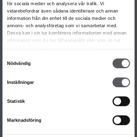
VÅRA OLIKA HUSKOLLEKTIONER
för sociala medier och analysera vår trafik. Vi
ALLA VÅRA HUSMODELLER
vidarebefordrar även sådana identifierare och annan
UNIKA HUS
information från din enhet till de sociala medier och
FAMILJÄRKOLLEKTIONEN
annons- och analysföretag som vi samarbetar med.
FRITIDSHUS
Dessa kan i sin tur kombinera informationen med annan
KOMPLEMENTBOSTADSHUS
information som du har tillhandahållit eller som de har
GARAGE/CARPORTS
samlat in när du har använt deras tjänster.
Samtyckesval
Nödvändig
OM FISKARHEDENVILLAN
Om Fiskarhedenvillan
Inställningar
Jobba hos oss
Press
Lediga tomter
Statistik
Nyhetsbrev
KONTAKTA FISKARHEDENVILLAN
Marknadsföring
Kontakta oss
Huvudkontor