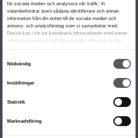
VÅRA OLIKA HUSKOLLEKTIONER
för sociala medier och analysera vår trafik. Vi
ALLA VÅRA HUSMODELLER
vidarebefordrar även sådana identifierare och annan
UNIKA HUS
information från din enhet till de sociala medier och
FAMILJÄRKOLLEKTIONEN
annons- och analysföretag som vi samarbetar med.
FRITIDSHUS
Dessa kan i sin tur kombinera informationen med annan
KOMPLEMENTBOSTADSHUS
information som du har tillhandahållit eller som de har
GARAGE/CARPORTS
samlat in när du har använt deras tjänster.
Samtyckesval
Nödvändig
OM FISKARHEDENVILLAN
Om Fiskarhedenvillan
Inställningar
Jobba hos oss
Press
Lediga tomter
Statistik
Nyhetsbrev
KONTAKTA FISKARHEDENVILLAN
Marknadsföring
Kontakta oss
Huvudkontor