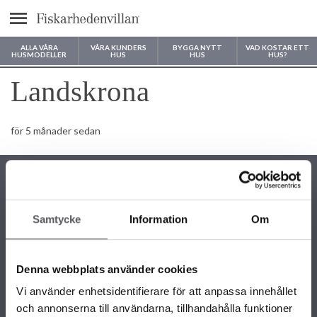
Meny
ALLA VÅRA
VÅRA KUNDERS
BYGGA NYTT
VAD KOSTAR ETT
HUSMODELLER
HUS
HUS
HUS?
Var vill du bygga ditt hus?
Landskrona
för 5 månader sedan
Samtycke
Information
Om
KONTAKTINFORMATION
+46 243 79 42 42
Denna webbplats använder cookies
info@fiskarhedenvillan.se
Box 882, 781 29 Borlänge
Vi använder enhetsidentifierare för att anpassa innehållet
och annonserna till användarna, tillhandahålla funktioner