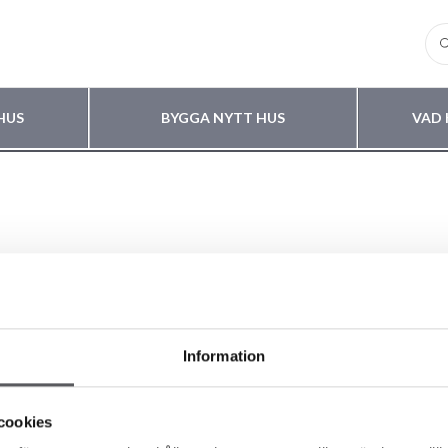
HUS
BYGGA NYTT HUS
VAD 
Information
LIKA HUSKOLLEKTIONER
OM FISKARHEDENVILLAN
cookies
 VÅRA HUSMODELLER
Om Fiskarhedenvillan