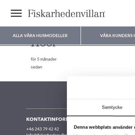
Meny
ALLA VÅRA HUSMODELLER
VÅRA KUNDERS 
Höör
Var vill du bygga
för 5 månader
sedan
ditt hus?
Samtycke
KONTAKTINFORMATION
VÅRA O
Denna webbplats använder 
+46 243 79 42 42
ALLA
info@fiskarhedenvillan.se