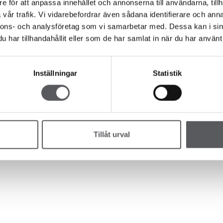
e för att anpassa innehållet och annonserna till användarna, tillh
A HUS
Jobba hos oss
vår trafik. Vi vidarebefordrar även sådana identifierare och anna
LJÄRKOLLEKTIONEN
Press
nnons- och analysföretag som vi samarbetar med. Dessa kan i sin
IDSHUS
Lediga tomter
har tillhandahållit eller som de har samlat in när du har använt 
PLEMENTBOSTADSHUS
Nyhetsbrev
AGE/CARPORTS
Inställningar
Statistik
Tillåt urval