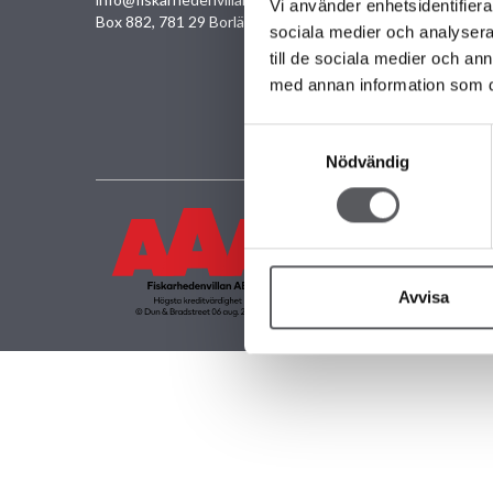
Vi använder enhetsidentifierar
UNIK
Box 882, 781 29 Borlänge
sociala medier och analysera 
FAMI
till de sociala medier och a
FRIT
med annan information som du 
KOM
GAR
Samtyckesval
Nödvändig
Avvisa