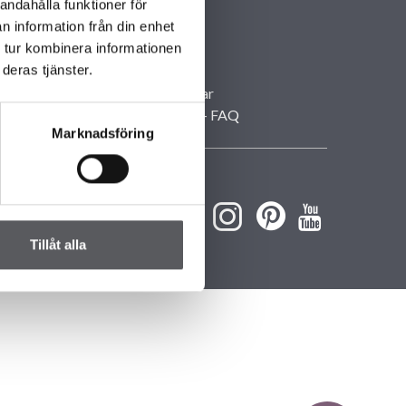
andahålla funktioner för
Huvudkontor
n information från din enhet
Våra kontor
 tur kombinera informationen
Personuppgifter
deras tjänster.
Villavisningar
Husbyggarkvällar
Frågor och svar – FAQ
Marknadsföring
Tillåt alla