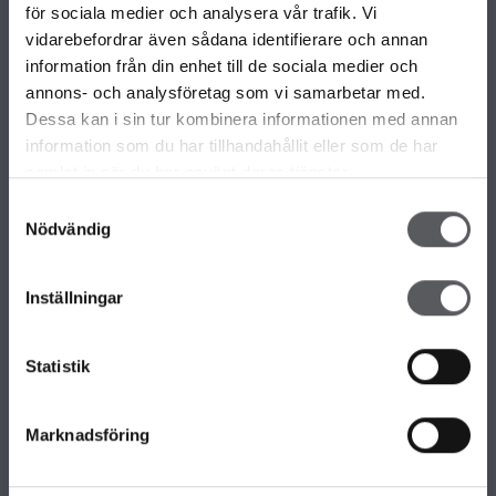
VÅRA OLIKA HUSKOLLEKTIONER
för sociala medier och analysera vår trafik. Vi
ALLA VÅRA HUSMODELLER
vidarebefordrar även sådana identifierare och annan
UNIKA HUS
information från din enhet till de sociala medier och
FAMILJÄRKOLLEKTIONEN
annons- och analysföretag som vi samarbetar med.
FRITIDSHUS
Dessa kan i sin tur kombinera informationen med annan
KOMPLEMENTBOSTADSHUS
information som du har tillhandahållit eller som de har
GARAGE/CARPORTS
samlat in när du har använt deras tjänster.
Samtyckesval
Nödvändig
OM FISKARHEDENVILLAN
Om Fiskarhedenvillan
Inställningar
Jobba hos oss
Press
Lediga tomter
Statistik
Nyhetsbrev
KONTAKTA FISKARHEDENVILLAN
Marknadsföring
Kontakta oss
Huvudkontor