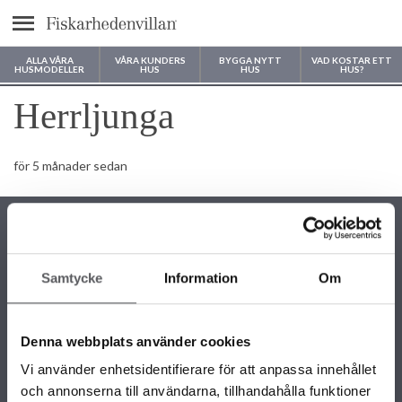
Meny
ALLA VÅRA
VÅRA KUNDERS
BYGGA NYTT
VAD KOSTAR ETT
HUSMODELLER
HUS
HUS
HUS?
Var vill du bygga ditt hus?
Herrljunga
för 5 månader sedan
Samtycke
Information
Om
KONTAKTINFORMATION
+46 243 79 42 42
Denna webbplats använder cookies
info@fiskarhedenvillan.se
Box 882, 781 29 Borlänge
Vi använder enhetsidentifierare för att anpassa innehållet
och annonserna till användarna, tillhandahålla funktioner