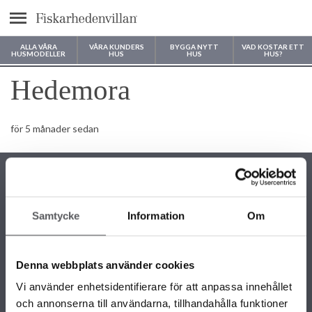
Meny
ALLA VÅRA
VÅRA KUNDERS
BYGGA NYTT
VAD KOSTAR ETT
HUSMODELLER
HUS
HUS
HUS?
Var vill du bygga ditt hus?
Hedemora
för 5 månader sedan
Samtycke
Information
Om
KONTAKTINFORMATION
+46 243 79 42 42
Denna webbplats använder cookies
info@fiskarhedenvillan.se
Box 882, 781 29 Borlänge
Vi använder enhetsidentifierare för att anpassa innehållet
och annonserna till användarna, tillhandahålla funktioner