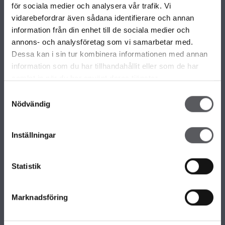
VÅRA OLIKA HUSKOLLEKTIONER
för sociala medier och analysera vår trafik. Vi
ALLA VÅRA HUSMODELLER
vidarebefordrar även sådana identifierare och annan
UNIKA HUS
information från din enhet till de sociala medier och
FAMILJÄRKOLLEKTIONEN
annons- och analysföretag som vi samarbetar med.
FRITIDSHUS
Dessa kan i sin tur kombinera informationen med annan
KOMPLEMENTBOSTADSHUS
information som du har tillhandahållit eller som de har
GARAGE/CARPORTS
samlat in när du har använt deras tjänster.
Samtyckesval
Nödvändig
OM FISKARHEDENVILLAN
Om Fiskarhedenvillan
Inställningar
Jobba hos oss
Press
Lediga tomter
Statistik
Nyhetsbrev
KONTAKTA FISKARHEDENVILLAN
Marknadsföring
Kontakta oss
Huvudkontor