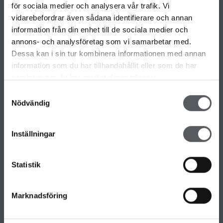
VÅRA OLIKA HUSKOLLEKTIONER
för sociala medier och analysera vår trafik. Vi
ALLA VÅRA HUSMODELLER
vidarebefordrar även sådana identifierare och annan
UNIKA HUS
information från din enhet till de sociala medier och
FAMILJÄRKOLLEKTIONEN
annons- och analysföretag som vi samarbetar med.
FRITIDSHUS
Dessa kan i sin tur kombinera informationen med annan
KOMPLEMENTBOSTADSHUS
information som du har tillhandahållit eller som de har
GARAGE/CARPORTS
samlat in när du har använt deras tjänster.
Samtyckesval
Nödvändig
OM FISKARHEDENVILLAN
Om Fiskarhedenvillan
Inställningar
Jobba hos oss
Press
Lediga tomter
Statistik
Nyhetsbrev
KONTAKTA FISKARHEDENVILLAN
Marknadsföring
Kontakta oss
Huvudkontor