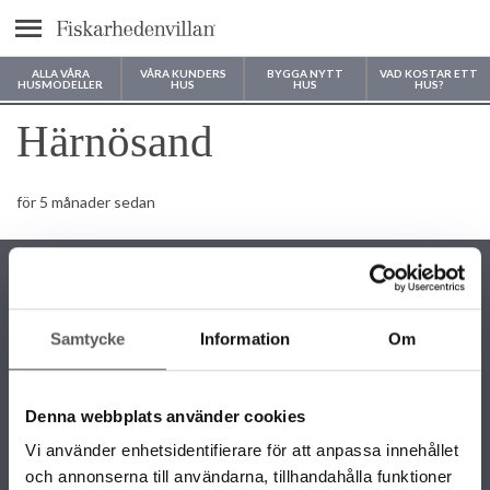
Meny
ALLA VÅRA
VÅRA KUNDERS
BYGGA NYTT
VAD KOSTAR ETT
HUSMODELLER
HUS
HUS
HUS?
Var vill du bygga ditt hus?
Härnösand
för 5 månader sedan
Samtycke
Information
Om
KONTAKTINFORMATION
+46 243 79 42 42
Denna webbplats använder cookies
info@fiskarhedenvillan.se
Box 882, 781 29 Borlänge
Vi använder enhetsidentifierare för att anpassa innehållet
och annonserna till användarna, tillhandahålla funktioner