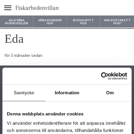
Meny
ALLA VÅRA
VÅRA KUNDERS
BYGGA NYTT
VAD KOSTAR ETT
HUSMODELLER
HUS
HUS
HUS?
Var vill du bygga ditt hus?
Eda
för 5 månader sedan
Samtycke
Information
Om
KONTAKTINFORMATION
+46 243 79 42 42
Denna webbplats använder cookies
info@fiskarhedenvillan.se
Box 882, 781 29 Borlänge
Vi använder enhetsidentifierare för att anpassa innehållet
och annonserna till användarna, tillhandahålla funktioner