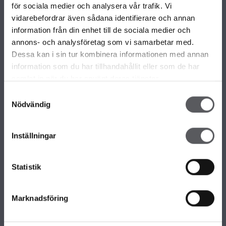
VÅRA OLIKA HUSKOLLEKTIONER
för sociala medier och analysera vår trafik. Vi
ALLA VÅRA HUSMODELLER
vidarebefordrar även sådana identifierare och annan
UNIKA HUS
information från din enhet till de sociala medier och
FAMILJÄRKOLLEKTIONEN
annons- och analysföretag som vi samarbetar med.
FRITIDSHUS
Dessa kan i sin tur kombinera informationen med annan
KOMPLEMENTBOSTADSHUS
information som du har tillhandahållit eller som de har
GARAGE/CARPORTS
samlat in när du har använt deras tjänster.
Samtyckesval
Nödvändig
OM FISKARHEDENVILLAN
Om Fiskarhedenvillan
Inställningar
Jobba hos oss
Press
Lediga tomter
Statistik
Nyhetsbrev
KONTAKTA FISKARHEDENVILLAN
Marknadsföring
Kontakta oss
Huvudkontor