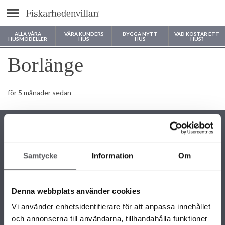
Meny
ALLA VÅRA
VÅRA KUNDERS
BYGGA NYTT
VAD KOSTAR ETT
HUSMODELLER
HUS
HUS
HUS?
Var vill du bygga ditt hus?
Borlänge
för 5 månader sedan
Samtycke
Information
Om
KONTAKTINFORMATION
+46 243 79 42 42
Denna webbplats använder cookies
info@fiskarhedenvillan.se
Box 882, 781 29 Borlänge
Vi använder enhetsidentifierare för att anpassa innehållet
och annonserna till användarna, tillhandahålla funktioner