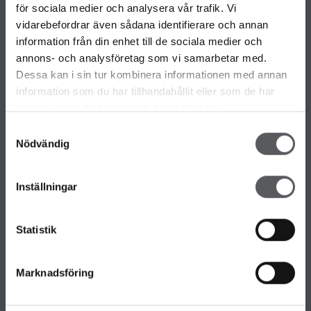
VÅRA OLIKA HUSKOLLEKTIONER
för sociala medier och analysera vår trafik. Vi
ALLA VÅRA HUSMODELLER
vidarebefordrar även sådana identifierare och annan
UNIKA HUS
information från din enhet till de sociala medier och
FAMILJÄRKOLLEKTIONEN
annons- och analysföretag som vi samarbetar med.
FRITIDSHUS
Dessa kan i sin tur kombinera informationen med annan
KOMPLEMENTBOSTADSHUS
information som du har tillhandahållit eller som de har
GARAGE/CARPORTS
samlat in när du har använt deras tjänster.
Samtyckesval
Nödvändig
OM FISKARHEDENVILLAN
Om Fiskarhedenvillan
Inställningar
Jobba hos oss
Press
Lediga tomter
Statistik
Nyhetsbrev
KONTAKTA FISKARHEDENVILLAN
Marknadsföring
Kontakta oss
Huvudkontor