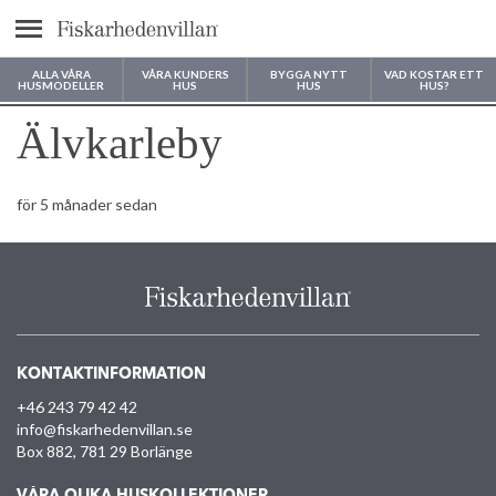
Meny
ALLA VÅRA
VÅRA KUNDERS
BYGGA NYTT
VAD KOSTAR ETT
HUSMODELLER
HUS
HUS
HUS?
Var vill du bygga ditt hus?
Älvkarleby
för 5 månader sedan
KONTAKTINFORMATION
+46 243 79 42 42
info@fiskarhedenvillan.se
Box 882, 781 29 Borlänge