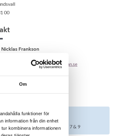
ndsvall
1 00
akt
Nicklas Frankson
060-61 31 00
nicklas.frankson@fiskarhedenvillan.se
Om
rad av tomt?
andahålla funktioner för
Tomt till salu
n information från din enhet
Lediga tomter – Pottängsvägen 7 & 9
 tur kombinera informationen
deras tjänster.