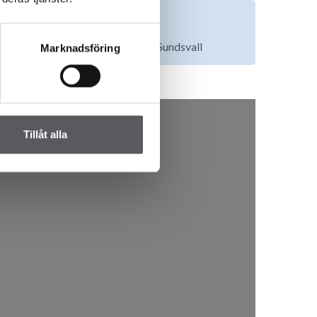
Tomt till salu
Lediga tomter Ankarsvik Alnö, Sundsvall
Marknadsföring
Tillåt alla