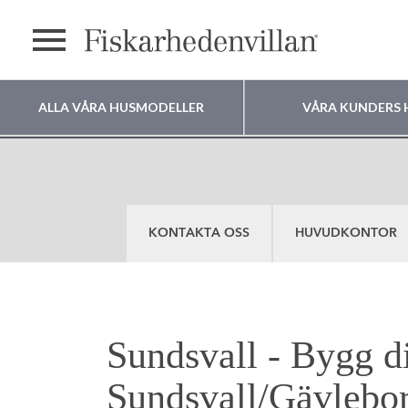
Meny
ALLA VÅRA HUSMODELLER
VÅRA KUNDERS 
Var vill du bygga
ditt hus?
KONTAKTA OSS
HUVUDKONTOR
Sundsvall - Bygg d
Sundsvall/Gävlebor