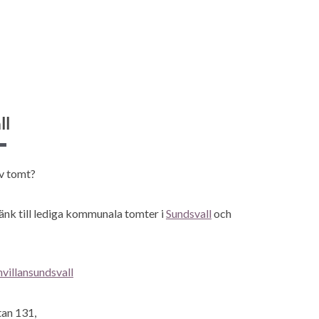
ll
av tomt?
länk till lediga kommunala tomter i
Sundsvall
och
villansundsvall
an 131,