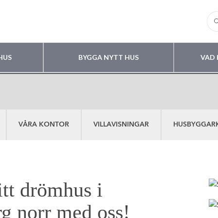
HUS
BYGGA NYTT HUS
VAD 
VÅRA KONTOR
VILLAVISNINGAR
HUSBYGGAR
itt drömhus i
g norr med oss!