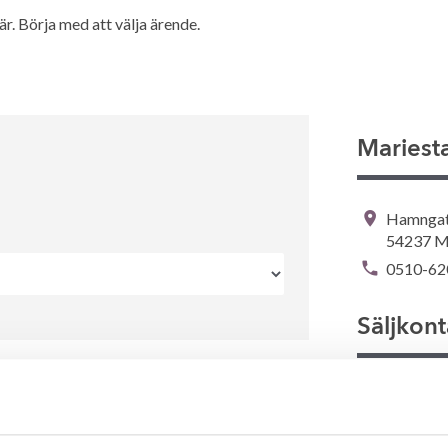
. Börja med att välja ärende.
Mariest
Hamngata
54237 M
0510-62
Säljkont