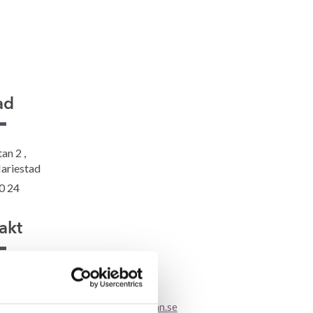
ad
n 2 ,
ariestad
0 24
akt
Rasmus Ericsson
0510-620 24
rasmus.ericsson@fiskarhedenvillan.se