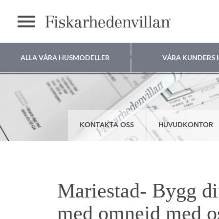
Meny
ALLA VÅRA HUSMODELLER
VÅRA KUNDERS 
Var vill du bygga
ditt hus?
KONTAKTA OSS
HUVUDKONTOR
Mariestad- Bygg di
med omnejd med o