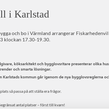
l i Karlstad
bygga och bo i Värmland arrangerar Fiskarhedenvil
3 klockan 17.30-19.30.
givare, köksarkitekt och bygglovsritare presenterar olika hu
strender och smarta lösningar.
n Karlstads kommun går igenom de nya bygglovsreglerna och
lats så passa på att ställa era frågor.
gränsat antal platser – först till kvarn!