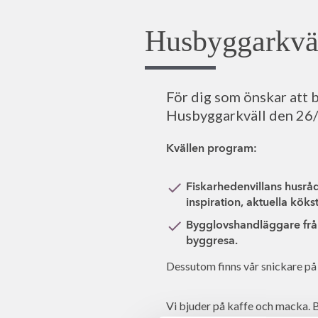
Husbyggarkväl
För dig som önskar att 
Husbyggarkväll den 26/
Kvällen program:
Fiskarhedenvillans husråd
inspiration, aktuella kök
Bygglovshandläggare frå
byggresa.
Dessutom finns vår snickare på p
Vi bjuder på kaffe och macka. Be