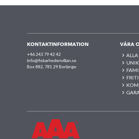
KONTAKTINFORMATION
VÅRA O
+46 243 79 42 42
ALLA
info@fiskarhedenvillan.se
UNIK
Box 882, 781 29 Borlänge
FAMI
FRIT
KOM
GAR