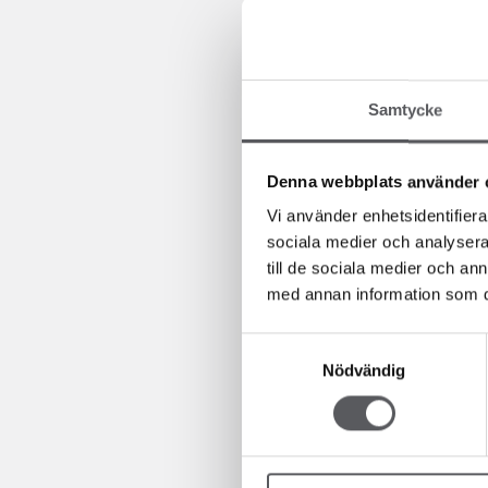
Anmäl dig senast 22/3 på formu
Väl mött!
Samtycke
CAMILLA LU
Denna webbplats använder 
054-220 95 61
Maila mig
Vi använder enhetsidentifierar
sociala medier och analysera 
till de sociala medier och a
med annan information som du 
LOTTA SACH
054-220 95 62
Samtyckesval
Maila mig
Nödvändig