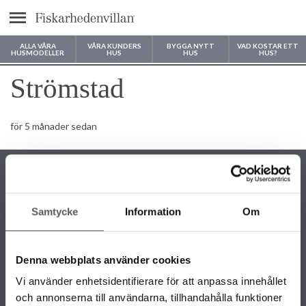
Meny
ALLA VÅRA
VÅRA KUNDERS
BYGGA NYTT
VAD KOSTAR ETT
HUSMODELLER
HUS
HUS
HUS?
Var vill du bygga ditt hus?
Strömstad
för 5 månader sedan
Samtycke
Information
Om
KONTAKTINFORMATION
+46 243 79 42 42
Denna webbplats använder cookies
info@fiskarhedenvillan.se
Box 882, 781 29 Borlänge
Vi använder enhetsidentifierare för att anpassa innehållet
och annonserna till användarna, tillhandahålla funktioner