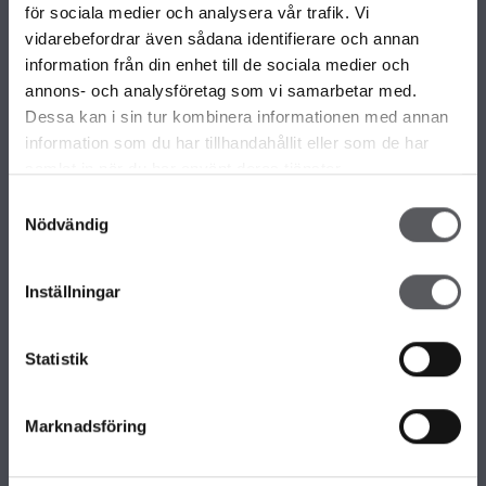
VÅRA OLIKA HUSKOLLEKTIONER
för sociala medier och analysera vår trafik. Vi
ALLA VÅRA HUSMODELLER
vidarebefordrar även sådana identifierare och annan
UNIKA HUS
information från din enhet till de sociala medier och
FAMILJÄRKOLLEKTIONEN
annons- och analysföretag som vi samarbetar med.
FRITIDSHUS
Dessa kan i sin tur kombinera informationen med annan
KOMPLEMENTBOSTADSHUS
information som du har tillhandahållit eller som de har
GARAGE/CARPORTS
samlat in när du har använt deras tjänster.
Samtyckesval
Nödvändig
OM FISKARHEDENVILLAN
Om Fiskarhedenvillan
Inställningar
Jobba hos oss
Press
Lediga tomter
Statistik
Nyhetsbrev
KONTAKTA FISKARHEDENVILLAN
Marknadsföring
Kontakta oss
Huvudkontor